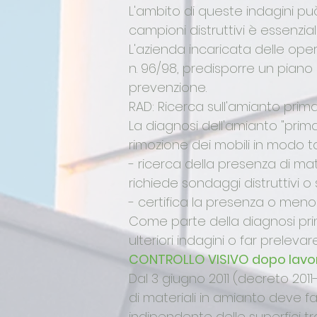
L'ambito di queste indagini può 
campioni distruttivi è essenzial
L'azienda incaricata delle oper
n. 96/98, predisporre un piano 
prevenzione.
RAD: Ricerca sull'amianto prima
La diagnosi dell'amianto "prima
rimozione dei mobili in modo ta
- ricerca della presenza di mat
richiede sondaggi distruttivi o
- certifica la presenza o meno
Come parte della diagnosi pr
ulteriori indagini o far prelevar
CONTROLLO VISIVO dopo lavori
Dal 3 giugno 2011 (decreto 201
di materiali in amianto deve f
indipendente delle superfici tr