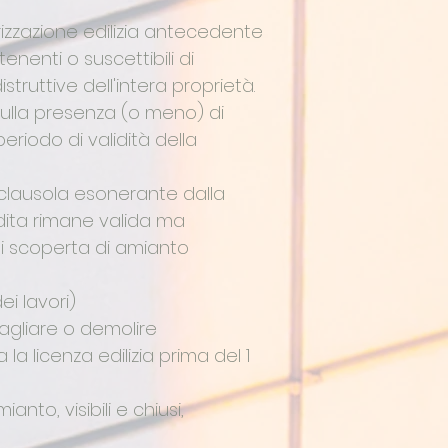
rizzazione edilizia antecedente
tenenti o suscettibili di
ruttive dell'intera proprietà.
 sulla presenza (o meno) di
riodo di validità della
 clausola esonerante dalla
endita rimane valida ma
di scoperta di amianto
ei lavori)
, tagliare o demolire
 la licenza edilizia prima del 1
nto, visibili e chiusi,