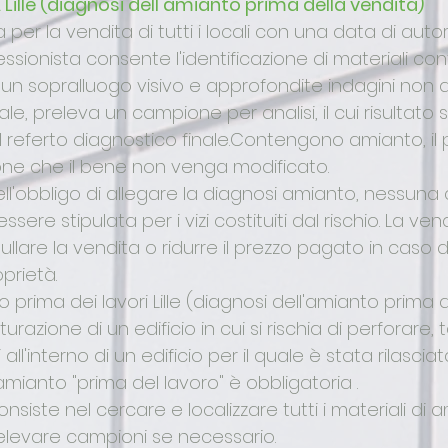
ille (diagnosi dell'amianto prima della vendita)
per la vendita di tutti i locali con una data di auto
rofessionista consente l'identificazione di materiali con
sopralluogo visivo e approfondite indagini non dist
le, preleva un campione per analisi, il cui risultato
eferto diagnostico finale.Contengono amianto, il pe
zione che il bene non venga modificato.
ll'obbligo di allegare la diagnosi amianto, nessuna
essere stipulata per i vizi costituiti dal rischio. La v
ullare la vendita o ridurre il prezzo pagato in caso 
prietà.
o prima dei lavori Lille (diagnosi dell'amianto prima d
utturazione di un edificio in cui si rischia di perforare
'interno di un edificio per il quale è stata rilasciata
 amianto "prima del lavoro" è obbligatoria .
iste nel cercare e localizzare tutti i materiali di amia
elevare campioni se necessario.