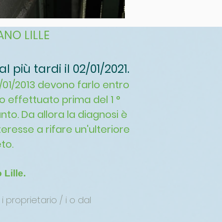
ANO LILLE
più tardi il 02/01/2021.
1/01/2013 devono farlo entro
o effettuato prima del 1 °
to. Da allora la diagnosi è
nteresse a rifare un'ulteriore
to.
Lille.
proprietario / i o dal