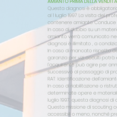
AMIANTO PRIMA DELLA VENDITA L
Questa diagnosi è obbligatoria 
al 1 luglio 1997. La visita del p
contenere amianto. Conduce un 
In caso di dubbio su un materia
amianto verrà comunicato nel r
diagnosi è illimitato , a condi
In caso di mancato rispetto de
garanzia per vizi occulti potrà 
l'acquirente può agire per ann
successivo al passaggio di pro
RAT: Identificazione dell'amiant
In caso di riabilitazione o ristr
determinate opere e materiali all
luglio 1997, questa diagnosi di
Questa missione di scouting cons
accessibili o meno, nonché pr