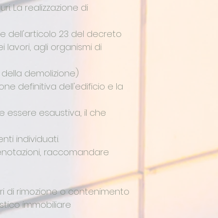
i. La realizzazione di
e dell'articolo 23 del decreto
 lavori, agli organismi di
a della demolizione)
 definitiva dell'edificio e la
e essere esaustiva, il che
i individuati.
renotazioni, raccomandare
ori di rimozione o contenimento
stico immobiliare