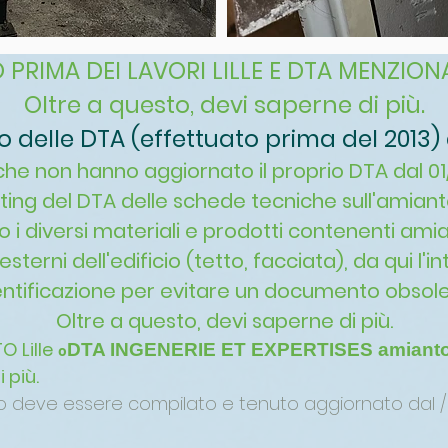
PRIMA DEI LAVORI LILLE E DTA MENZION
Oltre a questo, devi saperne di più.
elle DTA (effettuato prima del 2013) al 
ici che non hanno aggiornato il proprio DTA dal 0
outing del DTA delle schede tecniche sull'amiant
i diversi materiali e prodotti contenenti amian
terni dell'edificio (tetto, facciata), da qui l'i
entificazione per evitare un documento obsole
Oltre a questo, devi saperne di più.
 Lille
DTA INGENERIE ET ​​EXPERTISES amianto 
o
 più.
to deve essere compilato e tenuto aggiornato dal / i 