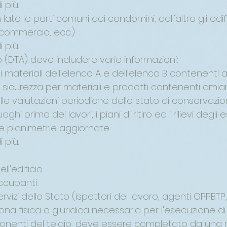
 più.
to le parti comuni dei condomini, dall'altro gli edific
, commercio, ecc.)
 più.
to (DTA) deve includere varie informazioni:
ei materiali dell'elenco A e dell'elenco B contenenti 
sicurezza per materiali e prodotti contenenti amia
delle valutazioni periodiche dello stato di conservazi
 luoghi prima dei lavori, i piani di ritiro ed i rilievi degli e
le planimetrie aggiornate.
 più.
l'edificio.
ccupanti.
vizi dello Stato (ispettori del lavoro, agenti OPPBTP,
a fisica o giuridica necessaria per l'esecuzione di l
ponenti del telaio, deve essere completato da una