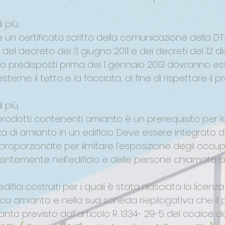
 più.
e un certificato scritto della comunicazione della D
e del decreto del 3 giugno 2011 e dei decreti del 12
anto predisposti prima del 1 gennaio 2013 dovranno 
sterne. il tetto e la facciata, al fine di rispettare 
 più.
e prodotti contenenti amianto è un prerequisito per 
nza di amianto in un edificio. Deve essere integrato d
roporzionate per limitare l'esposizione degli occup
mente nell'edificio e delle persone chiamate ad 
difici costruiti per i quali è stata rilasciata la licenza 
ica amianto e nella sua scheda riepilogativa che il p
nto previsto dall'articolo R. 1334- 29-5 del codice de