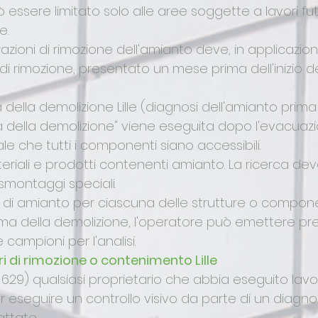
essere limitato solo alle aree soggette a lavori futur
e.
azioni di rimozione dell'amianto deve, in applicazion
di rimozione, presentato un mese prima dell'inizio dei
 della demolizione Lille (diagnosi dell'amianto prim
 della demolizione" viene eseguita dopo l'evacuazione
le che tutti i componenti siano accessibili.
eriali e prodotti contenenti amianto. La ricerca dev
 smontaggi speciali.
 di amianto per ciascuna delle strutture o component
ima della demolizione, l'operatore può emettere p
e campioni per l'analisi.
 di rimozione o contenimento Lille
1-629) qualsiasi proprietario che abbia eseguito lav
ar eseguire un controllo visivo da parte di un diagno
attate.