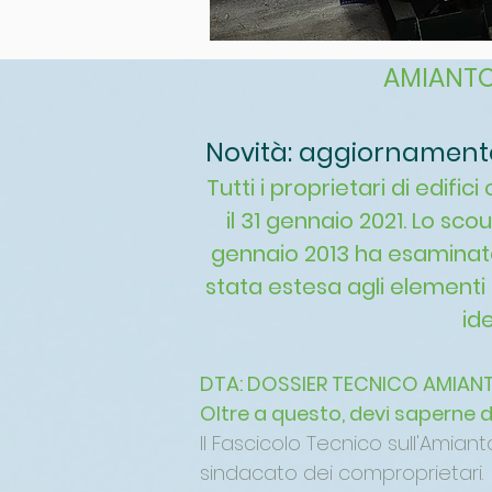
AMIANTO 
Novità: aggiornamento d
Tutti i proprietari di edif
il 31 gennaio 2021. Lo sc
gennaio 2013 ha esaminato 
stata estesa agli elementi es
id
DTA: DOSSIER TECNICO AMIANTO
Oltre a questo, devi saperne di
Il Fascicolo Tecnico sull'Amian
sindacato dei comproprietari.