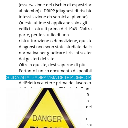
(osservazione del rischio di esposizione
al piombo) e DRIPP (diagnosi di rischio di
intossicazione da vernici al piombo).
Queste ultime si applicano solo agli
edifici costruiti prima del 1949. D'altra
parte, per lo studio di una
ristrutturazione o demolizione, queste
diagnosi non sono state studiate dalla
normativa per giudicare i rischi sostenuti
dai gestori del sito.
Oltre a questo, devi saperne di più.
Pertanto l'unico documento disponibile
per effettuare una diagnosi
GUIDA ALLA DIAGRAMMA DELLE PIOMBO PRIMA DEL LAVORO
dell'elettrocatetere prima del lavoro o
della demolizione nell'Hauts-de-France è
quello redatto dal DIRECCTE CENTER
((Raccomandazioni per eseguire una
diagnosi dell'elettrocatetere prima del
lavoro (Al di fuori del campo di
applicazione del codice della sanità
pubblica )) che potete scaricare cliccando