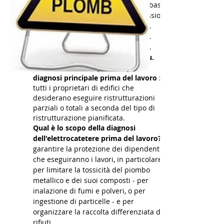
sul link sottostante e che serve da base
per lo svolgimento della nostra missione.
Oltre a questo, devi saperne di più.
Oltre a questo, devi saperne di più.
Oltre a questo, devi saperne di più.
Oltre a questo, devi saperne di più.
Chi dovrebbe occuparsi di questa
diagnosi principale prima del lavoro
:
tutti i proprietari di edifici che
desiderano eseguire ristrutturazioni
parziali o totali a seconda del tipo di
ristrutturazione pianificata.
Qual è lo scopo della diagnosi
dell'elettrocatetere prima del lavoro?
garantire la protezione dei dipendenti
che eseguiranno i lavori, in particolare
per limitare la tossicità del piombo
metallico e dei suoi composti - per
inalazione di fumi e polveri, o per
ingestione di particelle - e per
organizzare la raccolta differenziata dei
rifiuti.