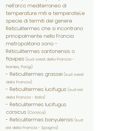
nell'arco mediterraneo di
temperature miti e temperate.Le
specie di termiti del genere
Reticulitermes che si incontrano
principalmente nella Francia
metropolitana sono: -
Réticulitermes santonensis o
flavipes
(sud ovest della Francia -
Nantes, Parigi)
- Reticulitermes grassei
(sud ovest
della Francia)
- Reticulitermes lucifugus
(sud est
della Francia - Italia)
- Reticulitermes lucifugus
corsicus
(Corsica).
- Reticulitermes banyulensis
(sud
est della Francia - Spagna)