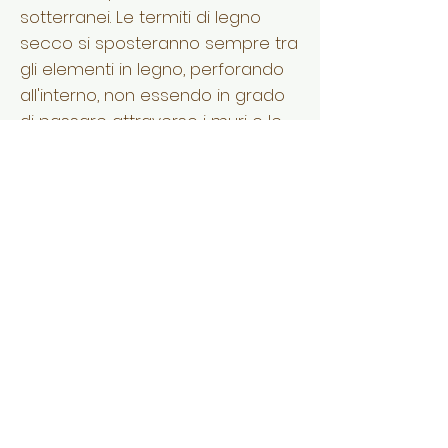
sotterranei. Le termiti di legno
secco si sposteranno sempre tra
gli elementi in legno, perforando
all'interno, non essendo in grado
di passare attraverso i muri o le
partizioni degli edifici.
Per creare nuove colonie, le
termiti del legno secco utilizzano
voli di riproduzione o sciami
realizzati da allevatori primari che
diventeranno le future regine
della nuova colonia.
I nostri impegni
Tariffe competitive
Interventi entro 24 ore
Reattività
Relazioni di esperti fornite entro 24 ore