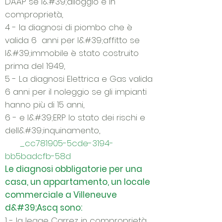
DAAP se l&#39;alloggio è in
comproprietà,
4 - la diagnosi di piombo che è
valida 6 anni per l&#39;affitto se
l&#39;immobile è stato costruito
prima del 1949,
5 - La diagnosi Elettrica e Gas valida
6 anni per il noleggio se gli impianti
hanno più di 15 anni,
6 - e l&#39;ERP lo stato dei rischi e
dell&#39;inquinamento,
_cc781905-5cde-3194-
bb5badcfb-58d
Le diagnosi obbligatorie per una
casa, un appartamento, un locale
commerciale a Villeneuve
d&#39;Ascq sono:
1 - la legge Carrez in comproprietà,