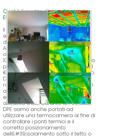
Qual è il prezzo di una diagnosi
ECD Villeneuve d&#39;Ascq?
Il prezzo dipende dal tipo di DPE da
effettuare e dalla superficie
dell&#39;immobile.
Ad esempio, per un appartamento
o una casa nella metropoli di Lille di
100 m², il prezzo è di 140 € IVA inclusa
per effettuare il DPE semplice o 200
€ IVA inclusa per un Projected DPE o
DPE Audit al fine di studiare le
raccomandazioni più appropriate in
al fine di ottenere prestazioni
energetiche reali per l&#39;edilizia
abitativa a Lille. Durante l&#39;audit
DPE siamo anche portati ad
utilizzare una termocamera al fine di
controllare i ponti termici e il
corretto posizionamento
dell&#39;isolamento sotto il tetto o