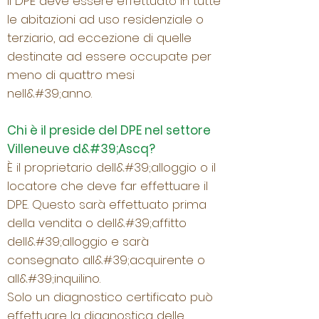
Il DPE deve essere effettuato in tutte
le abitazioni ad uso residenziale o
terziario, ad eccezione di quelle
destinate ad essere occupate per
meno di quattro mesi
nell&#39;anno.
Chi è il preside del DPE nel settore
Villeneuve d&#39;Ascq?
È il proprietario dell&#39;alloggio o il
locatore che deve far effettuare il
DPE. Questo sarà effettuato prima
della vendita o dell&#39;affitto
dell&#39;alloggio e sarà
consegnato all&#39;acquirente o
all&#39;inquilino.
Solo un diagnostico certificato può
effettuare la diagnostica delle