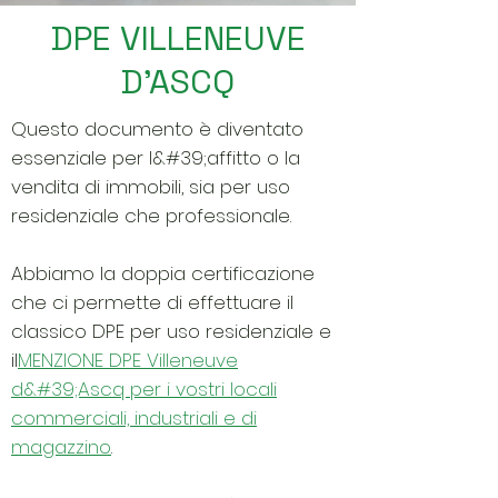
DPE VILLENEUVE
D'ASCQ
Questo documento è diventato
essenziale per l&#39;affitto o la
vendita di immobili, sia per uso
residenziale che professionale.
Abbiamo la doppia certificazione
che ci permette di effettuare il
classico DPE per uso residenziale e
il
MENZIONE DPE Villeneuve
d&#39;Ascq per i vostri locali
commerciali, industriali e di
magazzino
.