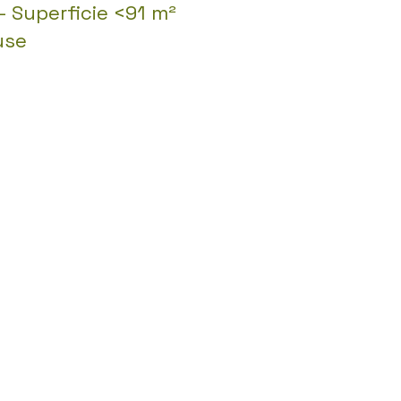
- Superficie <91 m²
use