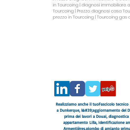
in Tourcoing | diagnosi immobiliare
Tourcoing | Prezzo diagnosi casa Tou
prezzo in Tourcoing | Tourcoing gas
COMPETENZA CASADIAG
282 rue de Lille, 59130 Lambersart
Esperto di diagnostica immobiliare 
IDF
Numero sirena: 533382 446
Compagnia di assicurazioni: AXA 10
Certificato SOCOTEC COFRAC
Oltre a questo, devi saperne di più.
Avviso legale
- informativa sulla priv
Termini e Condizioni
Realizziamo anche il tuo
Fascicolo tecnico 
a Dunkerque
, l&#39;aggiornamento del DT
prima dei lavori a Douai
, diagnostica
appartamento
Lilla
, identificazione a
Armentières,
piombo di amianto prima 