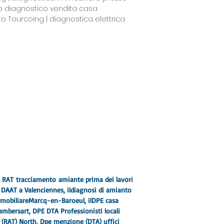
zo diagnostico vendita casa
o Tourcoing | diagnostica elettrica
il RAT
tracciamento
amiante prima dei lavori
i DAAT a Valenciennes, il
diagnosi di amianto
mmobiliare
Marcq-en-Baroeul
, il
DPE casa
Lambersart
, DPE DTA Professionisti locali
o (RAT) North, Dpe menzione (DTA) uffici