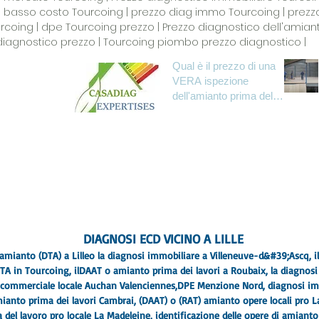
 a basso costo Tourcoing | prezzo diag immo Tourcoing | prez
rcoing | dpe Tourcoing prezzo | Prezzo diagnostico dell'amiant
 diagnostico prezzo | Tourcoing piombo prezzo diagnostico |
Qual è il prezzo di una
VERA ispezione
Nord Paris
dell'amianto prima del
lavoro (RAAT) oggi?
344245804
acy
DIAGNOSI ECD VICINO A LILLE
amianto (DTA) a Lille
o la diagnosi immobiliare a Villeneuve-d&#39;Ascq, 
A in Tourcoing, il
DAAT o amianto prima dei lavori a Roubaix
, la diagnos
 commerciale locale Auchan Valenciennes,
DPE Menzione Nord
, diagnosi i
mianto prima dei lavori Cambrai, (
DAAT) o (RAT) amianto opere locali pro 
del lavoro pro locale La Madeleine
, identificazione delle opere di amiant