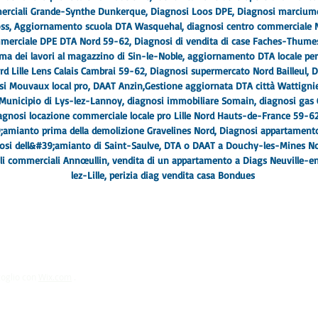
merciali Grande-Synthe Dunkerque
, Diagnosi Loos DPE, Diagnosi marcium
ss
, Aggiornamento scuola DTA Wasquehal, diagnosi centro commerciale 
mmerciale DPE DTA Nord 59-62
, Diagnosi di vendita di case Faches-Thumesn
a dei lavori al magazzino di Sin-le-Noble, aggiornamento DTA locale per
d Lille Lens Calais Cambrai 59-62
, Diagnosi supermercato Nord Bailleul, 
i Mouvaux local pro, DAAT Anzin,
Gestione aggiornata DTA città Wattigni
i Municipio di Lys-lez-Lannoy, diagnosi immobiliare Somain, diagnosi gas
agnosi locazione commerciale locale pro Lille Nord Hauts-de-France 59-6
9;amianto prima della demolizione Gravelines Nord
, Diagnosi appartamento 
nosi dell&#39;amianto di Saint-Saulve, DTA o DAAT a Douchy-les-Mines No
li commerciali Annœullin, vendita di un appartamento a Diags Neuville-en
lez-Lille
, perizia diag vendita casa Bondues
goglio con
Wix.com
.