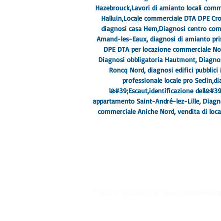
Hazebrouck,
Lavori di amianto locali com
Halluin,
Locale commerciale DTA DPE Cro
diagnosi casa Hem,
Diagnosi centro co
Amand-les-Eaux, diagnosi di amianto prim
DPE DTA per locazione commerciale Nor
Diagnosi obbligatoria Hautmont, Diagnos
Roncq Nord, diagnosi edifici pubblic
professionale locale pro Seclin,
di
l&#39;Escaut,
identificazione dell&#3
appartamento Saint-André-lez-Lille
, Diag
commerciale Aniche Nord, vendita di loca
© 2023 di MCDONALD & HARRIS.
Creato con or