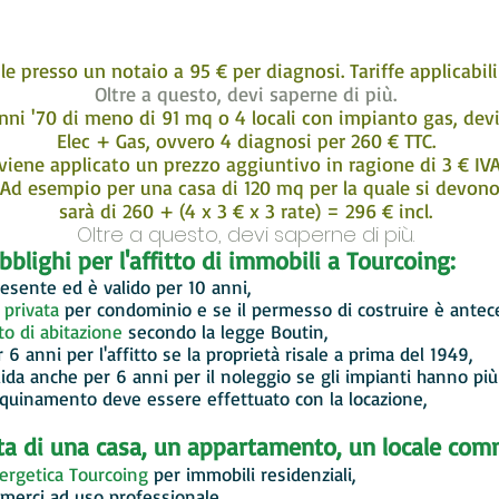
 presso un notaio a 95 € per diagnosi. Tariffe applicabili
Oltre a questo, devi saperne di più.
anni '70 di meno di 91 mq o 4 locali con impianto gas, dev
Elec + Gas, ovvero 4 diagnosi per 260 € TTC.
 viene applicato un prezzo aggiuntivo in ragione di 3 € IVA
Ad esempio per una casa di 120 mq per la quale si devono 
sarà di 260 + (4 x 3 € x 3 rate) = 296 € incl.
Oltre a questo, devi saperne di più.
lighi per l'affitto di immobili a Tourcoing:
esente ed è valido per 10 anni,
 privata
per condominio e se il permesso di costruire è antec
ato di abitazione
secondo la legge Boutin,
r 6 anni per l'affitto se la proprietà risale a prima del 1949,
lida anche per 6 anni per il noleggio se gli impianti hanno più 
'inquinamento deve essere effettuato con la locazione,
dita di una casa, un appartamento, un locale com
ergetica
Tourcoing
per immobili residenziali,
 merci ad uso professionale,