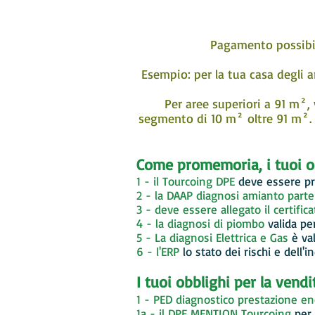
Pagamento possibile
Esempio: per la tua casa degli 
Per aree superiori a 91 m²,
segmento di 10 m² oltre 91 m². 
Come promemoria, i tuoi obb
1 - il Tourcoing DPE
deve essere pr
2 - la DAAP diagnosi amianto parte
3 - deve essere allegato il certific
4 - la diagnosi di piombo
valida pe
5 - La diagnosi Elettrica e Gas
è va
6 - l'ERP
lo stato dei rischi e dell
I tuoi obblighi per la ven
1 - PED diagnostico prestazione en
1a - il DPE MENTION
Tourcoing
per