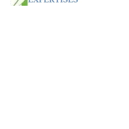
© 2023 di MCDONALD & HARRIS.
Creato con
orgoglio con
Wix.com
.
COMPETENZA CASADIAG
282 rue de Lille, 59130 Lambersart
Esperto di diagnostica immobiliare Nord Paris
IDF
Numero sirena:
533382 446
Compagnia di assicurazioni: AXA
10344245804
Certificato SOCOTEC COFRAC
Oltre a questo, devi saperne di più.
Avviso legale
- informativa sulla privacy
Termini e Condizioni
DIAGNOSI ECD VICINO A LILLE
Realizziamo anche il tuo
Fascicolo tecnico
amianto (DTA) a Lille
o la diagnosi
immobiliare a Villeneuve-d&#39;Ascq, il
RAT
tracciamento
amiante prima dei lavori a
Dunkerque
, l&#39;aggiornamento del DTA in