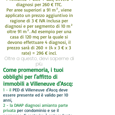
diagnosi per 260 € TTC.
Per aree superiori a 91 m², viene
applicato un prezzo aggiuntivo in
ragione di 3 € IVA inclusa per
diagnosi e per segmento di 10 m²
oltre 91 m². Ad esempio per una
casa di 120 mq per la quale si
devono effettuare 4 diagnosi, il
prezzo sarà di 260 + (4 x 3 € x 3
rate) = 296 € incl.
Oltre a questo, devi saperne di
più.
Come promemoria, i tuoi
obblighi per l'affitto di
immobili a
Villeneuve d'Ascq:
1 - il
PED di Villeneuve d'Ascq
deve
essere presente ed è valido per 10
anni,
2 - la DAAP diagnosi amianto parte
privata
per condominio e se il