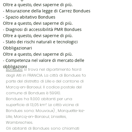
Oltre a questo, devi saperne di più.
- Misurazione della legge di Carrez Bondues
- Spazio abitativo Bondues
Oltre a questo, devi saperne di più.
- Diagnosi di accessibilità PMR Bondues
Oltre a questo, devi saperne di più.
- Stato dei rischi naturali e tecnologici
Obbligazionari
Oltre a questo, devi saperne di più.
- Competenza nel valore di mercato delle
obbligazioni
Bondues
si trova nel
dipartimento Nord
degli Alti in FRANCIA. La città di Bondues fa
parte del distretto di Lille e del cantone di
Marcq-en-Baroeul. Il codice postale del
comune di Bondues è 59910.
Bondues ha 11.000 abitanti per una
superficie di 13,05 km². Le città vicine di
Bondues sono:
Mouvaux)
, Marquette-lez-
Lille, Marcq-en-Barœul, Linselles,
Wambrechies.
Gli abitanti di Bondues sono chiamati