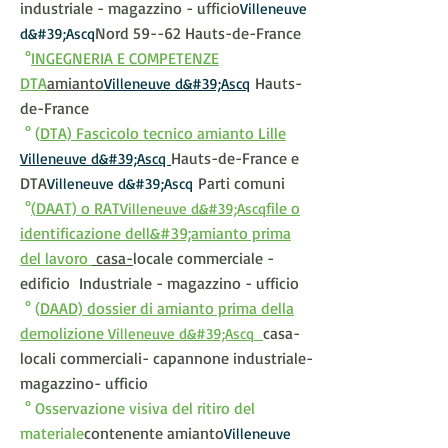
industriale - magazzino - ufficio
Villeneuve
Nord 59--62 Hauts-de-France​
d&#39;Ascq
°
INGEGNERIA E COMPETENZE
DTA
amianto
Hauts-
Villeneuve d&#39;Ascq
de-France​
° (
DTA) Fascicolo tecnico amianto Lille
Hauts-de-France​ e
Villeneuve d&#39;Ascq
DTA
Parti comuni
Villeneuve d&#39;Ascq
°
(
DAAT) o RAT
file o
Villeneuve d&#39;Ascq
identificazione dell&#39;amianto prima
del lavoro
​ casa-
locale commerciale -
edificio Industriale - magazzino - ufficio
° (
DAAD) dossier di amianto prima della
demolizione
casa-
Villeneuve d&#39;Ascq
locali commerciali- capannone industriale-
magazzino- ufficio
° Osservazione visiva del ritiro del
materiale
contenente amianto
Villeneuve