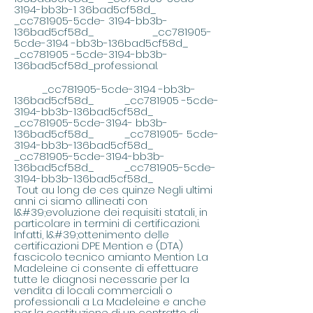
3194-bb3b-1 36bad5cf58d_
_cc781905-5cde- 3194-bb3b-
136bad5cf58d_ _cc781905-
5cde-3194 -bb3b-136bad5cf58d_
_cc781905 -5cde-3194-bb3b-
136bad5cf58d_professional.
_cc781905-5cde-3194 -bb3b-
136bad5cf58d_ _cc781905 -5cde-
3194-bb3b-136bad5cf58d_
_cc781905-5cde-3194- bb3b-
136bad5cf58d_ _cc781905- 5cde-
3194-bb3b-136bad5cf58d_
_cc781905-5cde-3194-bb3b-
136bad5cf58d_ _cc781905-5cde-
3194-bb3b-136bad5cf58d_
Tout au long de ces quinze Negli ultimi
anni ci siamo allineati con
l&#39;evoluzione dei requisiti statali, in
particolare in termini di certificazioni.
Infatti, l&#39;ottenimento delle
certificazioni DPE Mention e (DTA)
fascicolo tecnico amianto Mention La
Madeleine ci consente di effettuare
tutte le diagnosi necessarie per la
vendita di locali commerciali o
professionali a La Madeleine e anche
per la costituzione di un contratto di