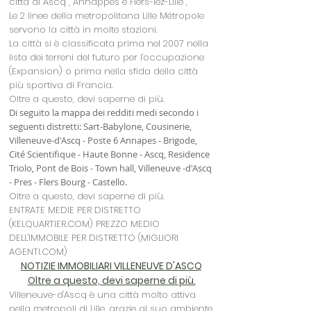
città di
Ascq
,
Annappes
e
Flers-lez-Lille
,
Le 2 linee della
metropolitana Lille Métropole
servono la città in molte stazioni.
La città si è classificata prima nel 2007 nella
lista dei terreni del futuro per l'occupazione
(Expansion) o prima nella sfida della città
più sportiva di Francia.
Oltre a questo, devi saperne di più.
Di seguito la mappa dei redditi medi secondo i
seguenti distretti: Sart-Babylone, Cousinerie,
Villeneuve-d'Ascq - Poste 6 Annapes - Brigode,
Cité Scientifique - Haute Bonne - Ascq, Residence
Triolo, Pont de Bois - Town hall, Villeneuve -d'Ascq
- Pres - Flers Bourg - Castello.
Oltre a questo, devi saperne di più.
ENTRATE MEDIE PER DISTRETTO
(KELQUARTIER.COM) PREZZO MEDIO
DELL'IMMOBILE PER DISTRETTO (MIGLIORI
AGENTI.COM)
NOTIZIE IMMOBILIARI VILLENEUVE D'ASCQ
Oltre a questo, devi saperne di più.
Villeneuve-d'Ascq è una città molto attiva
nella metropoli di Lille, grazie al suo ambiente