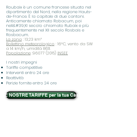
Roubaix è un comune francese situato nel
dipartimento del Nord, nella regione Hauts-
de-France. È la capitale di due cantoni.
Anticamente chiamato Robacum, poi
nell&#39;XI secolo chiamato Rubaix e più
frequentemente nel XII secolo Rosbais e
Rosbacum.
La zona
: 13,23 km²
Bollettino meteorologico
: 16°C, vento da SW
a 14 km/h, umidità 86%
Popolazione
:96077 (2015)
INSEE
I nostri impegni
Tariffe competitive
Interventi entro 24 ore
Reattività
Perizie fornite entro 24 ore
LE NOSTRE TARIFFE per la tua Casa