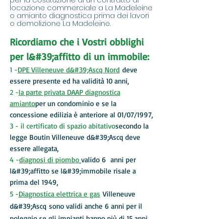
locazione commerciale a La Madeleine
o amianto diagnostica prima dei lavori
o demolizione La Madeleine.
Ricordiamo che i Vostri obblighi
per l&#39;affitto di un immobile:
1 -
DPE Villeneuve d&#39;Ascq Nord
deve
essere presente ed ha validità 10 anni,
2 -
la parte privata DAAP diagnostica
amianto
per un condominio e se la
concessione edilizia è anteriore al 01/07/1997,
3 - il certificato di spazio abitativo
secondo la
legge Boutin Villeneuve d&#39;Ascq deve
essere allegata,
4 -
diagnosi di piombo
valido 6 anni per
l&#39;affitto se l&#39;immobile risale a
prima del 1949,
5 -
Diagnostica elettrica e gas
Villeneuve
d&#39;Ascq
sono validi anche 6 anni per il
noleggio se gli impianti hanno più di 15 anni,