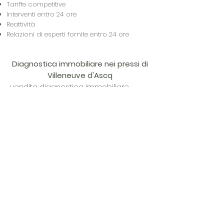
Tariffe competitive
Interventi entro 24 ore
Reattività
Relazioni di esperti fornite entro 24 ore
Diagnostica immobiliare nei pressi di
Villeneuve d'Ascq
vendita diagnostica immobiliare
obbligatoria
2019-2020
Lille | diagnosi
immobiliare obbligatoria vendita uffici
Roubaix | diagnosi immobiliare
obbligatoria vendita garage
Tourcoing | diagnosi immobiliare
obbligatoria validità vendita Lomme |
vendita diagnostica immobiliare
obbligatoria
2019-2020
Wambrechies
| diagnosi immobiliare obbligatoria
vendita appartamento Pérenchies |
diagnosi immobiliare obbligatoria