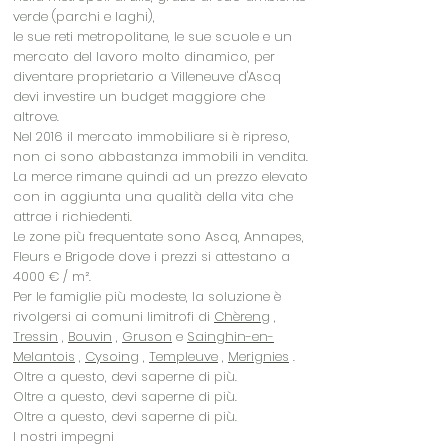
verde (parchi e laghi),
le sue reti metropolitane, le sue scuole e un
mercato del lavoro molto dinamico, per
diventare proprietario a Villeneuve d'Ascq
devi investire un budget maggiore che
altrove.
Nel 2016 il mercato immobiliare si è ripreso,
non ci sono abbastanza immobili in vendita.
La merce rimane quindi ad un prezzo elevato
con in aggiunta una qualità della vita che
attrae i richiedenti.
Le zone più frequentate sono Ascq, Annapes,
Fleurs e Brigode dove i prezzi si attestano a
4000 € / m².
Per le famiglie più modeste, la soluzione è
rivolgersi ai comuni limitrofi di
Chèreng
,
Tressin
,
Bouvin
,
Gruson
e
Sainghin-en-
Melantois
,
Cysoing
,
Templeuve
,
Merignies
.
Oltre a questo, devi saperne di più.
Oltre a questo, devi saperne di più.
Oltre a questo, devi saperne di più.
I nostri impegni