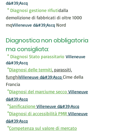
d&#39;Ascq
° Diagnosi gestione rifiuti
dalla
demolizione di fabbricati di oltre 1000
mq
Nord
Villeneuve d&#39;Ascq
Diagnostica non obbligatoria
ma consigliata:
° Diagnosi Stato parassitario
Villeneuve
d&#39;Ascq
°
Diagnosi delle termiti
, parassiti,
funghi
Cime della
Villeneuve d&#39;Ascq
Francia
°
Diagnosi del marciume secco
Villeneuve
d&#39;Ascq
°
Sanificazione
Villeneuve d&#39;Ascq
°
Diagnosi di accessibilità PMR
Villeneuve
d&#39;Ascq
°
Competenza sul valore di mercato