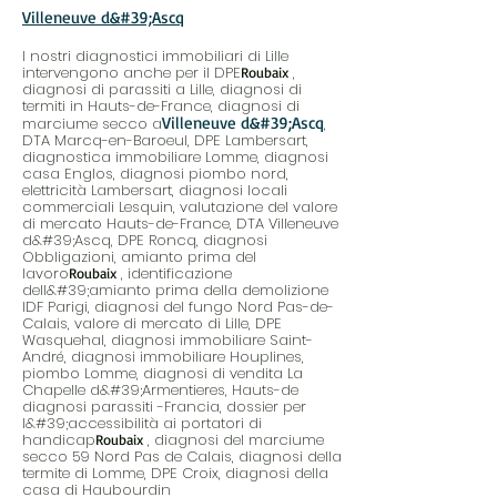
Villeneuve d&#39;Ascq
I nostri diagnostici immobiliari di Lille
intervengono anche per il DPE
,
Roubaix
diagnosi di parassiti a Lille, diagnosi di
termiti in Hauts-de-France, diagnosi di
Villeneuve d&#39;Ascq
marciume secco a
,
DTA Marcq-en-Baroeul, DPE Lambersart,
diagnostica immobiliare Lomme, diagnosi
casa Englos, diagnosi piombo nord,
elettricità Lambersart, diagnosi locali
commerciali Lesquin, valutazione del valore
di mercato Hauts-de-France, DTA Villeneuve
d&#39;Ascq, DPE Roncq, diagnosi
Obbligazioni, amianto prima del
lavoro
, identificazione
Roubaix
dell&#39;amianto prima della demolizione
IDF Parigi, diagnosi del fungo Nord Pas-de-
Calais, valore di mercato di Lille, DPE
Wasquehal, diagnosi immobiliare Saint-
André, diagnosi immobiliare Houplines,
piombo Lomme, diagnosi di vendita La
Chapelle d&#39;Armentieres, Hauts-de
diagnosi parassiti -Francia, dossier per
l&#39;accessibilità ai portatori di
handicap
, diagnosi del marciume
Roubaix
secco 59 Nord Pas de Calais, diagnosi della
termite di Lomme, DPE Croix, diagnosi della
casa di Haubourdin