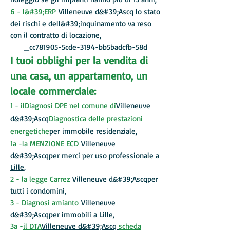
6 - l&#39;ERP
Villeneuve d&#39;Ascq lo stato
dei rischi e dell&#39;inquinamento va reso
con il contratto di locazione,
_cc781905-5cde-3194-bb5badcfb-58d
I tuoi obblighi per la vendita di
una casa, un appartamento, un
locale commerciale:
1 - il
Diagnosi DPE nel comune di
Villeneuve
d&#39;Ascq
Diagnostica delle prestazioni
energetiche
per immobile residenziale,
1a -
la MENZIONE ECD
Villeneuve
d&#39;Ascq
per merci per uso professionale a
Lille
,
2 - la legge Carrez
Villeneuve d&#39;Ascq
per
tutti i condomini,
3 -
Diagnosi amianto
Villeneuve
d&#39;Ascq
per immobili a Lille,
3a -
il DTA
Villeneuve d&#39;Ascq
scheda