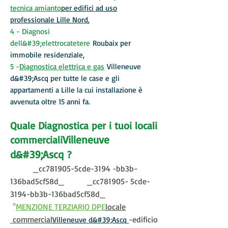
tecnica amianto
per edifici ad uso
professionale Lille Nord
,
4 - Diagnosi
dell&#39;elettrocatetere
Roubaix
per
immobile residenziale,
5 -
Diagnostica elettrica e gas
Villeneuve
d&#39;Ascq
per tutte le case e gli
appartamenti a Lille la cui installazione è
avvenuta oltre 15 anni fa.
Quale Diagnostica per i tuoi locali
Villeneuve
commerciali
d&#39;Ascq
?
_cc781905-5cde-3194 -bb3b-
136bad5cf58d_ _cc781905- 5cde-
3194-bb3b-136bad5cf58d_
°
MENZIONE TERZIARIO DPE
locale
commercial
-edificio
Villeneuve d&#39;Ascq