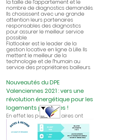
la taille de l’appartement et le
nombre de diagnostics demandés.
Ils choisissent avec une grande
attention leurs partenaires
responsables des diagnostics
pour assurer le meilleur service
possible.
Flatlooker est le leader de la
gestion locative en ligne à Lille
. Ils
mettent le meilleur de la
technologie et de l’humain au
service des propriétaires bailleurs.
Nouveautés du DPE
Valenciennes 2021 : vers une
révolution énergétique pour les
logements passoires !
En effet les parlementaires ont
décidé de rendre contraignant les
cessions de biens au travers du
texte de loi dit ENERGIE CLIMAT qui