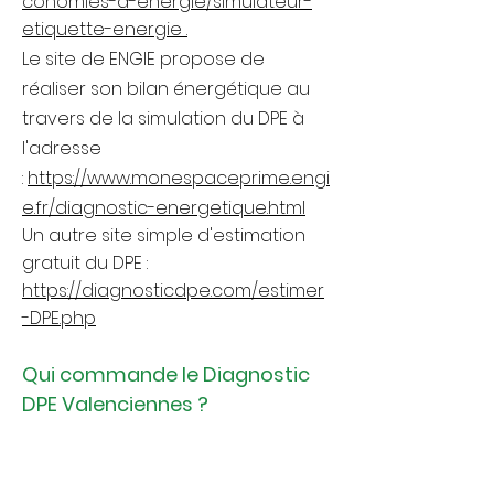
conomies-d-energie/simulateur-
etiquette-energie .
Le site de ENGIE propose de
réaliser son bilan énergétique au
travers de la simulation du DPE à
l'adresse
:
https://www.monespaceprime.engi
e.fr/diagnostic-energetique.html
Un autre site simple d'estimation
gratuit du DPE :
https://diagnosticdpe.com/estimer
-DPE.php
Qui commande le Diagnostic
DPE Valenciennes ?
C'est le propriétaire du logement
ou au bailleur à effectuer la
réalisation du Diagnostic DPE Lille. Le