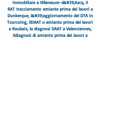
immobiliare a Villeneuve-d&#39;Ascq, il
RAT
tracciamento
amiante prima dei lavori a
Dunkerque
, l&#39;aggiornamento del DTA in
Tourcoing, il
DAAT o amianto prima dei lavori
a Roubaix
, la diagnosi DAAT a Valenciennes,
il
diagnosi di amianto prima dei lavori a
Douai
, diagnostica commerciale locale
Auchan Valenciennes,
DPE Menzione Nord
,
diagnosi immobiliare
Marcq-en-Baroeul
, il
DPE
casa appartamento
Lilla
, identificazione
amianto prima dei lavori Cambrai, (
DAAT) o
(RAT) amianto opere locali pro Lambersart
,
DPE DTA Professionisti locali
Armentières,
piombo di amianto prima del
lavoro pro locale La Madeleine
, identificazione
delle opere di amianto (RAT) North, Dpe
menzione (DTA) uffici Hazebrouck,
Lavori di
amianto locali commerciali Grande-Synthe
Dunkerque
, Diagnosi Loos DPE, Diagnosi
marciume secco Mons-en-Barœul, Diagnosi
elettrica Halluin,
Locale commerciale DTA DPE