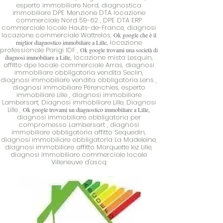
esperto immobiliare Nord,
diagnostica
immobiliare DPE Menzione DTA locazione
commerciale Nord 59-62
, DPE DTA ERP
commerciale locale Hauts-de-France, diagnosi
locazione commerciale Wattrelos,
Ok google che è il
locazione
miglior diagnostico immobiliare a Lille,
professionale Parigi IDF
,
Ok google trovami una società di
locazione mista Lesquin,
diagnosi immobiliare a Lille,
affitto dpe locale commerciale Arras, diagnosi
immobiliare obbligatoria vendita Seclin,
diagnosi immobiliare vendita obbligatoria Lens
,
diagnosi immobiliare Pérenchies,
esperto
immobiliare Lille
, diagnosi immobiliare
Lambersart, Diagnosi immobiliare Lille,
Diagnosi
Lille
,
Ok google trovami un diagnostico immobiliare a Lille,
diagnosi immobiliare obbligatoria per
compromesso Lambersart
, diagnosi
immobiliare obbligatoria affitto Sequedin,
diagnosi immobiliare obbligatoria La Madeleine,
diagnosi immobiliare affitto Marquette lez Lille,
diagnosi immobiliare commerciale locale
Villeneuve d'ascq