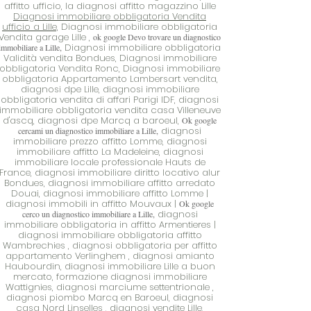
affitto ufficio, la diagnosi affitto magazzino Lille
Diagnosi immobiliare obbligatoria Vendita
ufficio a Lille,
Diagnosi immobiliare obbligatoria
Vendita garage Lille
,
ok google Devo trovare un diagnostico
Diagnosi immobiliare obbligatoria
immobiliare a Lille,
Validità vendita Bondues,
Diagnosi immobiliare
obbligatoria Vendita Ronc,
Diagnosi immobiliare
obbligatoria Appartamento Lambersart vendita,
diagnosi dpe Lille,
diagnosi immobiliare
obbligatoria vendita di affari Parigi IDF,
diagnosi
immobiliare obbligatoria vendita casa Villeneuve
d'ascq, diagnosi dpe Marcq a baroeul,
Ok google
diagnosi
cercami un diagnostico immobiliare a Lille,
immobiliare prezzo affitto Lomme,
diagnosi
immobiliare affitto La Madeleine,
diagnosi
immobiliare locale professionale Hauts de
France, diagnosi immobiliare diritto locativo alur
Bondues, diagnosi immobiliare affitto arredato
Douai, diagnosi immobiliare affitto Lomme |
diagnosi immobili in affitto Mouvaux |
Ok google
diagnosi
cerco un diagnostico immobiliare a Lille,
immobiliare obbligatoria in affitto Armentieres |
diagnosi immobiliare obbligatoria affitto
Wambrechies
,
diagnosi obbligatoria per affitto
appartamento Verlinghem
,
diagnosi amianto
Haubourdin,
diagnosi immobiliare Lille a buon
mercato,
formazione diagnosi immobiliare
Wattignies,
diagnosi marciume settentrionale
,
diagnosi piombo Marcq en Baroeul,
diagnosi
casa Nord Linselles
, diagnosi vendite Lille,