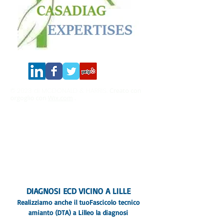
© 2023 di MCDONALD & HARRIS.
Creato con
orgoglio con
Wix.com
.
COMPETENZA CASADIAG
282 rue de Lille, 59130 Lambersart
Esperto di diagnostica immobiliare Nord Paris
IDF
Numero sirena:
533382 446
Compagnia di assicurazioni: AXA
10344245804
Certificato SOCOTEC COFRAC
Oltre a questo, devi saperne di più.
Avviso legale
- informativa sulla privacy
Termini e Condizioni
DIAGNOSI ECD VICINO A LILLE
Realizziamo anche il tuo
Fascicolo tecnico
amianto (DTA) a Lille
o la diagnosi